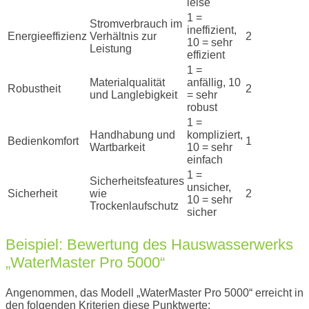
leise
1 =
Stromverbrauch im
ineffizient,
Energieeffizienz
Verhältnis zur
2
10 = sehr
Leistung
effizient
1 =
Materialqualität
anfällig, 10
Robustheit
2
und Langlebigkeit
= sehr
robust
1 =
Handhabung und
kompliziert,
Bedienkomfort
1
Wartbarkeit
10 = sehr
einfach
1 =
Sicherheitsfeatures
unsicher,
Sicherheit
wie
2
10 = sehr
Trockenlaufschutz
sicher
Beispiel: Bewertung des Hauswasserwerks
„WaterMaster Pro 5000“
Angenommen, das Modell „WaterMaster Pro 5000“ erreicht in
den folgenden Kriterien diese Punktwerte: