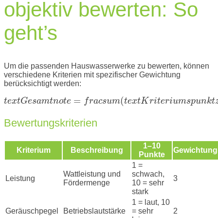
objektiv bewerten: So
geht’s
Um die passenden Hauswasserwerke zu bewerten, können
verschiedene Kriterien mit spezifischer Gewichtung
berücksichtigt werden:
=
(
t
e
x
t
G
e
s
a
m
t
n
o
t
e
f
r
a
c
s
u
m
t
e
x
t
K
r
i
t
e
r
i
u
m
s
p
u
n
k
t
Bewertungskriterien
1–10
Kriterium
Beschreibung
Gewichtung
Punkte
1 =
Wattleistung und
schwach,
Leistung
3
Fördermenge
10 = sehr
stark
1 = laut, 10
Geräuschpegel
Betriebslautstärke
= sehr
2