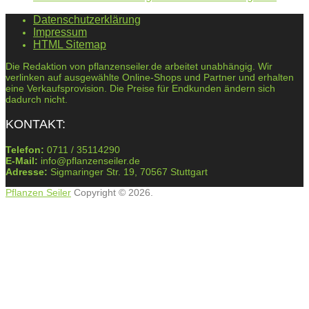
Datenschutzerklärung
Impressum
HTML Sitemap
Die Redaktion von pflanzenseiler.de arbeitet unabhängig. Wir
verlinken auf ausgewählte Online-Shops und Partner und erhalten
eine Verkaufsprovision. Die Preise für Endkunden ändern sich
dadurch nicht.
KONTAKT:
Telefon:
0711 / 35114290
E-Mail:
info@pflanzenseiler.de
Adresse:
Sigmaringer Str. 19, 70567 Stuttgart
Pflanzen Seiler
Copyright © 2026.