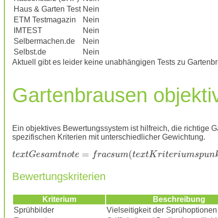
Haus & Garten Test
Nein
ETM Testmagazin
Nein
IMTEST
Nein
Selbermachen.de
Nein
Selbst.de
Nein
Aktuell gibt es leider keine unabhängigen Tests zu Gartenb
Gartenbrausen objekti
Ein objektives Bewertungssystem ist hilfreich, die richtige
spezifischen Kriterien mit unterschiedlicher Gewichtung.
=
(
t
e
x
t
G
e
s
a
m
t
n
o
t
e
f
r
a
c
s
u
m
t
e
x
t
K
r
i
t
e
r
i
u
m
s
p
u
n
Bewertungskriterien
Kriterium
Beschreibung
Sprühbilder
Vielseitigkeit der Sprühoptionen