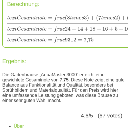
Berechnung:
=
(
8
3
)
+
(
7
2
)
+
t
e
x
t
G
e
s
a
m
t
n
o
t
e
f
r
a
c
t
i
m
e
s
t
i
m
e
s
=
24
+
14
+
18
+
16
+
5
+
1
t
e
x
t
G
e
s
a
m
t
n
o
t
e
f
r
a
c
=
93
12
=
7
,
75
t
e
x
t
G
e
s
a
m
t
n
o
t
e
f
r
a
c
Ergebnis:
Die Gartenbrause „AquaMaster 3000“ erreicht eine
gewichtete Gesamtnote von
7,75
. Diese Note zeigt eine gute
Balance aus Funktionalität und Qualität, besonders bei
Sprühbildern und Materialqualität. Für den Preis wird hier
eine umfassende Leistung geboten, was diese Brause zu
einer sehr guten Wahl macht.
4.6/5 - (67 votes)
Über