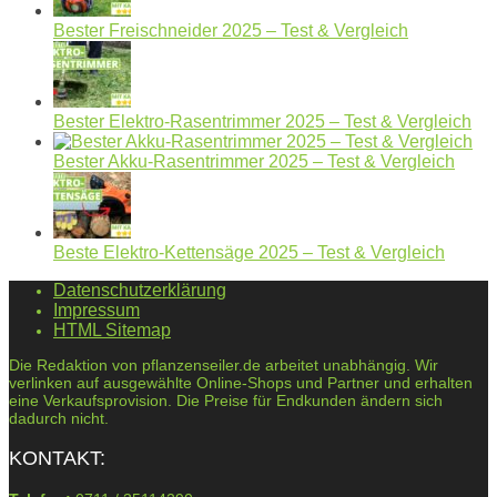
Bester Freischneider 2025 – Test & Vergleich
Bester Elektro-Rasentrimmer 2025 – Test & Vergleich
Bester Akku-Rasentrimmer 2025 – Test & Vergleich
Beste Elektro-Kettensäge 2025 – Test & Vergleich
Datenschutzerklärung
Impressum
HTML Sitemap
Die Redaktion von pflanzenseiler.de arbeitet unabhängig. Wir
verlinken auf ausgewählte Online-Shops und Partner und erhalten
eine Verkaufsprovision. Die Preise für Endkunden ändern sich
dadurch nicht.
KONTAKT: