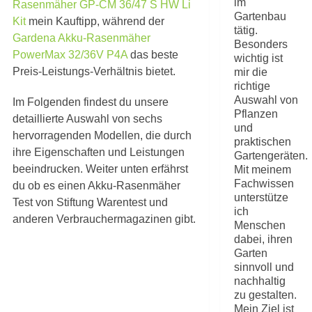
im
Rasenmäher GP-CM 36/47 S HW Li
Gartenbau
Kit
mein Kauftipp, während der
tätig.
Gardena Akku-Rasenmäher
Besonders
PowerMax 32/36V P4A
das beste
wichtig ist
Preis-Leistungs-Verhältnis bietet.
mir die
richtige
Auswahl von
Im Folgenden findest du unsere
Pflanzen
detaillierte Auswahl von sechs
und
hervorragenden Modellen, die durch
praktischen
ihre Eigenschaften und Leistungen
Gartengeräten.
beeindrucken. Weiter unten erfährst
Mit meinem
Fachwissen
du ob es einen Akku-Rasenmäher
unterstütze
Test von Stiftung Warentest und
ich
anderen Verbrauchermagazinen gibt.
Menschen
dabei, ihren
Garten
sinnvoll und
nachhaltig
zu gestalten.
Mein Ziel ist