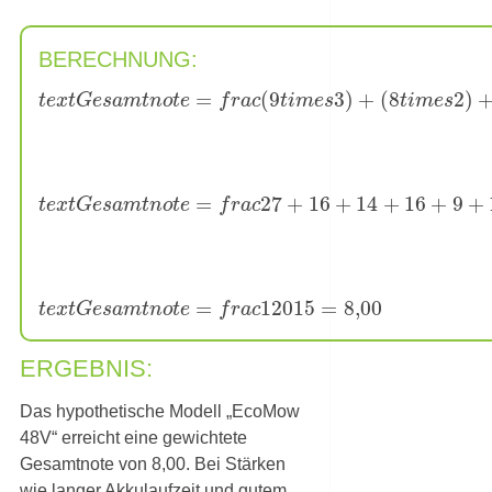
BERECHNUNG:
=
(
9
3
)
+
(
8
2
)
t
e
x
t
G
e
s
a
m
t
n
o
t
e
f
r
a
c
t
i
m
e
s
t
i
m
e
s
=
27
+
16
+
14
+
16
+
9
+
t
e
x
t
G
e
s
a
m
t
n
o
t
e
f
r
a
c
=
120
15
=
8
,
00
t
e
x
t
G
e
s
a
m
t
n
o
t
e
f
r
a
c
ERGEBNIS:
Das hypothetische Modell „EcoMow
48V“ erreicht eine gewichtete
Gesamtnote von 8,00. Bei Stärken
wie langer Akkulaufzeit und gutem