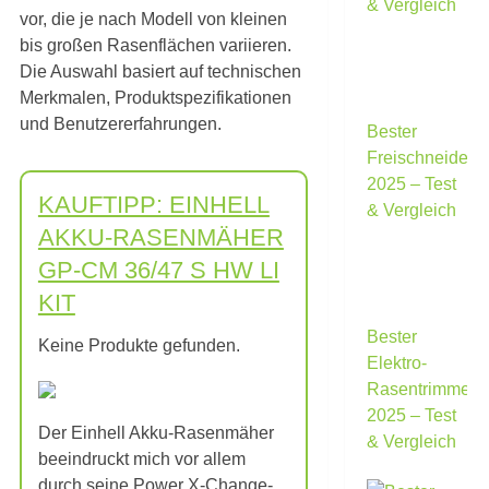
& Vergleich
vor, die je nach Modell von kleinen
bis großen Rasenflächen variieren.
Die Auswahl basiert auf technischen
Merkmalen, Produktspezifikationen
und Benutzererfahrungen.
Bester
Freischneider
2025 – Test
KAUFTIPP: EINHELL
& Vergleich
AKKU-RASENMÄHER
GP-CM 36/47 S HW LI
KIT
Bester
Keine Produkte gefunden.
Elektro-
Rasentrimmer
2025 – Test
Der Einhell Akku-Rasenmäher
& Vergleich
beeindruckt mich vor allem
durch seine Power X-Change-