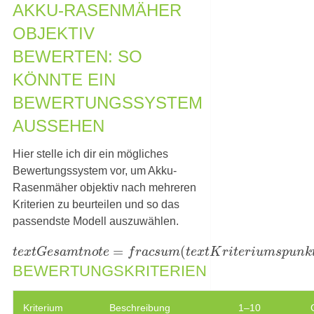
AKKU-RASENMÄHER
OBJEKTIV
BEWERTEN: SO
KÖNNTE EIN
BEWERTUNGSSYSTEM
AUSSEHEN
Hier stelle ich dir ein mögliches
Bewertungssystem vor, um Akku-
Rasenmäher objektiv nach mehreren
Kriterien zu beurteilen und so das
passendste Modell auszuwählen.
=
(
t
e
x
t
G
e
s
a
m
t
n
o
t
e
f
r
a
c
s
u
m
t
e
x
t
K
r
i
t
e
r
i
u
m
s
p
u
n
k
BEWERTUNGSKRITERIEN
Kriterium
Beschreibung
1–10