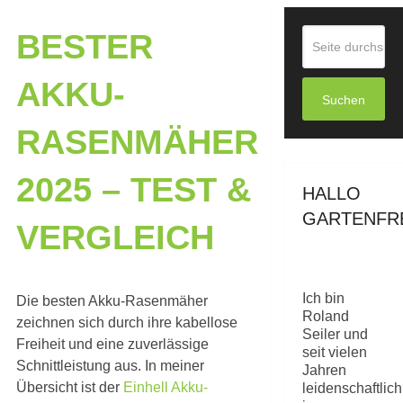
BESTER
AKKU-
Suchen
RASENMÄHER
2025 – TEST &
HALLO
GARTENFR
VERGLEICH
Ich bin
Die besten Akku-Rasenmäher
Roland
zeichnen sich durch ihre kabellose
Seiler und
Freiheit und eine zuverlässige
seit vielen
Schnittleistung aus. In meiner
Jahren
Übersicht ist der
Einhell Akku-
leidenschaftlich