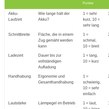
Punkte
Akku-
Wie lange hält der
1 = sehr
Laufzeit
Akku?
kurz, 10 =
sehr lang
Schnittbreite
Fläche, die in einem
1 =
Zug gemäht werden
schmal,
kann
10 = breit
Ladezeit
Dauer bis zur
1 = lang,
vollständigen
10 = kurz
Aufladung
Handhabung
Ergonomie und
1 =
Gesamthandhabung
schwierig,
10 = sehr
einfach
Lautstärke
Lärmpegel im Betrieb
1 = laut,
10 = leise