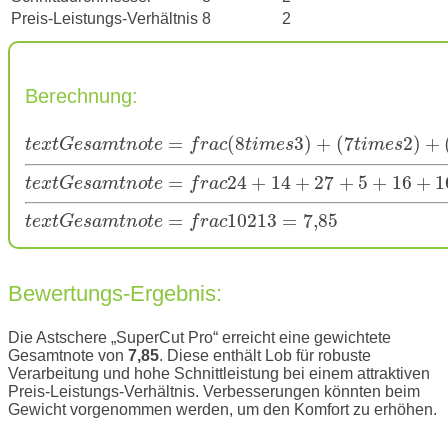
Preis-Leistungs-Verhältnis
8
2
Berechnung:
=
(
8
3
)
+
(
7
2
)
+
t
e
x
t
G
e
s
a
m
t
n
o
t
e
f
r
a
c
t
i
m
e
s
t
i
m
e
s
=
24
+
14
+
27
+
5
+
16
+
1
t
e
x
t
G
e
s
a
m
t
n
o
t
e
f
r
a
c
=
102
13
=
7
,
85
t
e
x
t
G
e
s
a
m
t
n
o
t
e
f
r
a
c
Bewertungs-Ergebnis:
Die Astschere „SuperCut Pro“ erreicht eine gewichtete
Gesamtnote von
7,85
. Diese enthält Lob für robuste
Verarbeitung und hohe Schnittleistung bei einem attraktiven
Preis-Leistungs-Verhältnis. Verbesserungen könnten beim
Gewicht vorgenommen werden, um den Komfort zu erhöhen.