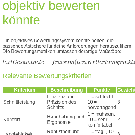
objektiv bewerten
könnte
Ein objektives Bewertungssystem könnte helfen, die
passende Astschere für deine Anforderungen herauszufiltern.
Die Bewertungsmetriken umfassen derartige Maßstäbe:
=
(
t
e
x
t
G
e
s
a
m
t
n
o
t
e
f
r
a
c
s
u
m
t
e
x
t
K
r
i
t
e
r
i
u
m
s
p
u
n
k
t
Relevante Bewertungskriterien
Kriterium
Beschreibung
Punkte
Gewich
Effizienz und
1 = schlecht,
Schnittleistung
Präzision des
10 =
3
Schnitts
hervorragend
1 = mühsam,
Handhabung und
Komfort
10 = sehr
2
Ergonomie
komfortabel
Robustheit und
1 = fragil, 10
Langlebigkeit
3