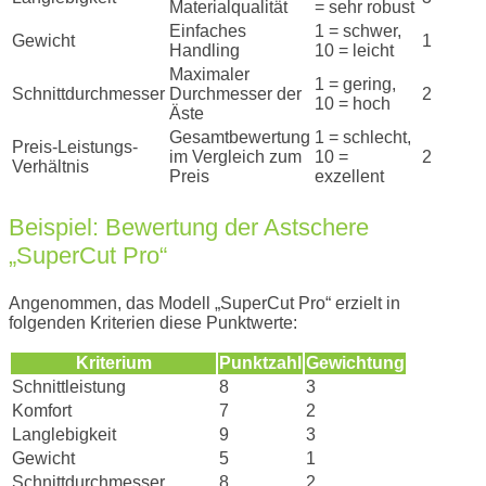
Materialqualität
= sehr robust
Einfaches
1 = schwer,
Gewicht
1
Handling
10 = leicht
Maximaler
1 = gering,
Schnittdurchmesser
Durchmesser der
2
10 = hoch
Äste
Gesamtbewertung
1 = schlecht,
Preis-Leistungs-
im Vergleich zum
10 =
2
Verhältnis
Preis
exzellent
Beispiel: Bewertung der Astschere
„SuperCut Pro“
Angenommen, das Modell „SuperCut Pro“ erzielt in
folgenden Kriterien diese Punktwerte:
Kriterium
Punktzahl
Gewichtung
Schnittleistung
8
3
Komfort
7
2
Langlebigkeit
9
3
Gewicht
5
1
Schnittdurchmesser
8
2