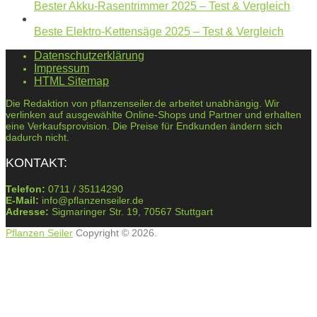
Bester Akku-Rasentrimmer 2025 – Test & Vergleich
Beste Elektro-Kettensäge 2025 – Test & Vergleich
Datenschutzerklärung
Impressum
HTML Sitemap
Die Redaktion von pflanzenseiler.de arbeitet unabhängig. Wir
verlinken auf ausgewählte Online-Shops und Partner und erhalten
eine Verkaufsprovision. Die Preise für Endkunden ändern sich
dadurch nicht.
KONTAKT:
Telefon:
0711 / 35114290
E-Mail:
info@pflanzenseiler.de
Adresse:
Sigmaringer Str. 19, 70567 Stuttgart
Pflanzen Seiler
Copyright © 2026.